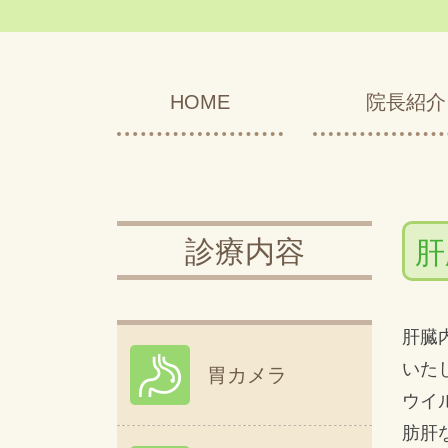
HOME
院長紹介
診療内容
肝
肝臓
いた
胃カメラ
ウイ
肪肝