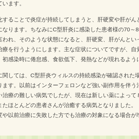
ています。
化することで炎症が持続してしまうと、肝硬変や肝がん
になります。ちなみにC型肝炎に感染した患者様の70～
言われ、そのような状態になると、肝硬変、肝がんとい
治療を行うようにします。主な症状についてですが、自
、初感染時に倦怠感、食欲低下、発熱などが現れるよう
に関しては、C型肝炎ウィルスの持続感染が確認された
ります。以前はインターフェロンなど強い副作用を伴う
い治療の難しい病気でしたが、現在は新しい薬によって
またほとんどの患者さんが治癒する病気となりました。
変や以前治療に失敗した方でも治療の対象になる場合が