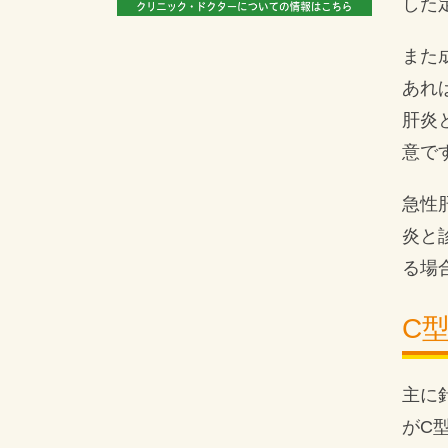
した
また
あれ
肝炎
意で
急性
炎と
る場
C
主に
がC