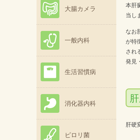
本肝
大腸カメラ
当し
なお
一般内科
が特
され
発見
生活習慣病
肝
消化器内科
肝硬
ピロリ菌