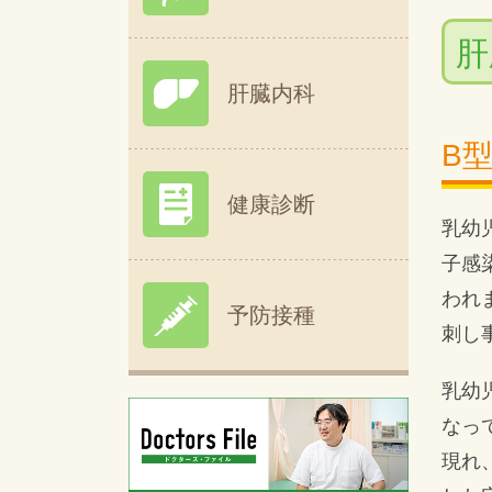
肝
肝臓内科
B
健康診断
乳幼
子感
われ
予防接種
刺し
乳幼
なっ
現れ