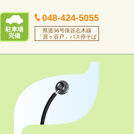
048-424-5055
駐車場
県道36号保谷志木線
完備
「原ヶ谷戸」バス停そば