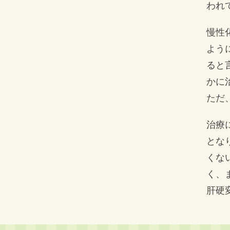
われ
慢性
よう
ると
かに
ただ
治療
とな
くな
く、
肝硬