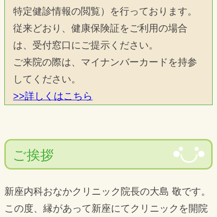
のため、2023年２月より、午前の受付時間
特定健診情報の閲覧）を行っております。
を12時までとさせていただきます。
従来どおり、健康保険証をご利用の場合
ご迷惑をおかけしますがよろしくお願いい
は、受付窓口にご提示ください。
たします。
ご来院の際は、マイナンバーカードを持参
してください。
インフルエンザワクチンについて
>>詳しくはこちら
2022年度のインフルエンザワクチンについ
ては10月20日以降より予約なしで接種を行
います。
ご挨拶
65歳以上の新座市、和光市、志木市、朝霞
市在住の方は1500円（助成あり）
13歳以上は4500円（１回接種）
新座内科おなかクリニック院長の大島 敬です。
となります。
この度、縁があって新座にてクリニックを開院