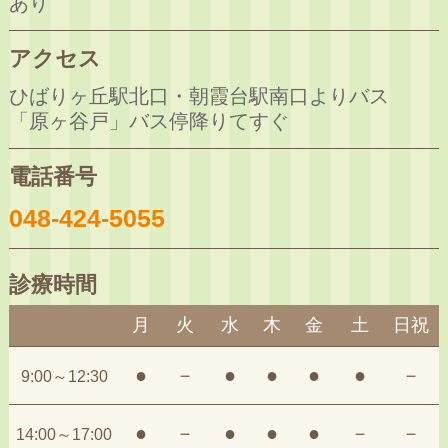
あり
アクセス
ひばりヶ丘駅北口・朝霞台駅南口よりバス
「原ヶ谷戸」バス停降りてすぐ
電話番号
048-424-5055
診療時間
月
火
水
木
金
土
日祝
●
－
●
●
●
●
－
9:00～12:30
●
－
●
●
●
－
－
14:00～17:00