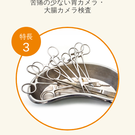
苦痛の少ない胃カメラ・
大腸カメラ検査
特長
3