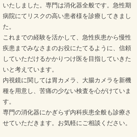
受付終了は16:30となります。
いたしました。専門は消化器全般です。急性期
在庫がなくなり次第終了となります。在庫
病院にてリスクの高い患者様を診療してきまし
の状況についてはこちらの掲示板にてご案
た。
内します。ご確認ください。
これまでの経験を活かして、急性疾患から慢性
疾患までみなさまのお役にたてるように、信頼
花粉症について
していただけるかかりつけ医を目指していきた
当院では、花粉症によるアレルギー症状の
いと考えています。
治療を行っております。
内視鏡に関しては胃カメラ、大腸カメラを新機
花粉症でお悩みの方、気がかりな方はぜひ
種を用意し、苦痛の少ない検査を心がけていま
お早目にご相談ください。
す。
まずは診断や検査をさせていただき、患者
専門の消化器にかぎらず内科疾患全般も診療さ
様の症状に合ったお薬の処方などを行いま
せていただきます。お気軽にご相談ください。
す。