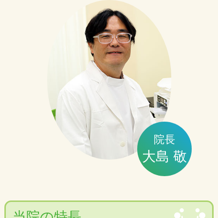
診療時間変更のお知らせ
内視鏡検査枠拡大のために診療時間の見直
しをすることにしました。
2020年1月は午後の診療を14:00から18:00
とし、
2月以降14:00から17:00となります。ご迷惑
をおかけします。
院長
今後とも当クリニックをよろしくおねがい
大島 敬
します。
新規開院のご案内
当院の特長