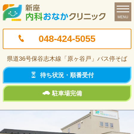
048-424-5055
県道36号保谷志木線
「原ヶ谷戸」バス停そば
待ち状況・
順番受付
駐車場
完備