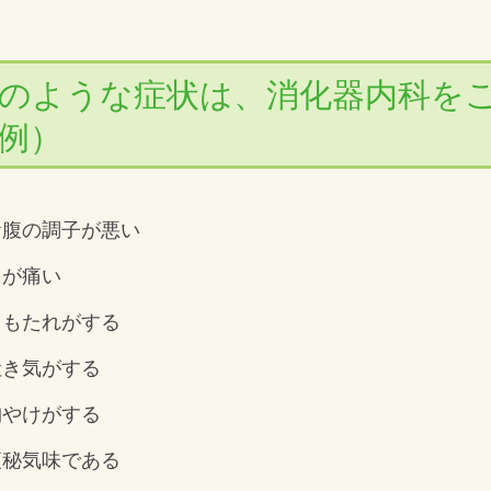
のような症状は、消化器内科を
例）
お腹の調子が悪い
胃が痛い
胃もたれがする
吐き気がする
胸やけがする
便秘気味である