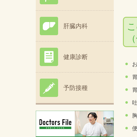
こ
肝臓内科
（
健康診断
予防接種