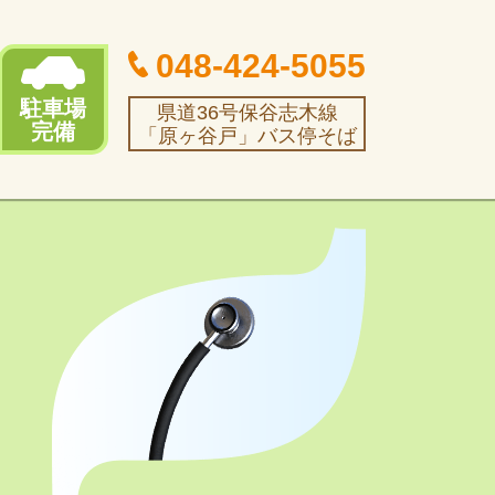
048-424-5055
駐車場
県道36号保谷志木線
完備
「原ヶ谷戸」バス停そば