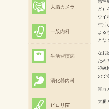
急性
大腸カメラ
ど）
ウイ
生活
一般内科
よる
とな
なお
生活習慣病
ため
視鏡
ので
消化器内科
胃カ
大腸
ピロリ菌