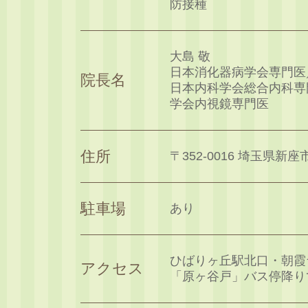
防接種
大島 敬
日本消化器病学会専門医
院長名
日本内科学会総合内科専
学会内視鏡専門医
住所
〒352-0016 埼玉県新座市
駐車場
あり
ひばりヶ丘駅北口・朝霞
アクセス
「原ヶ谷戸」バス停降り