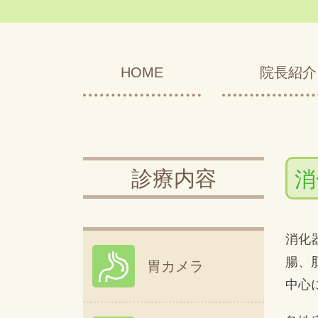
HOME
院長紹介
診療内容
消
消化
腸、
胃カメラ
中心