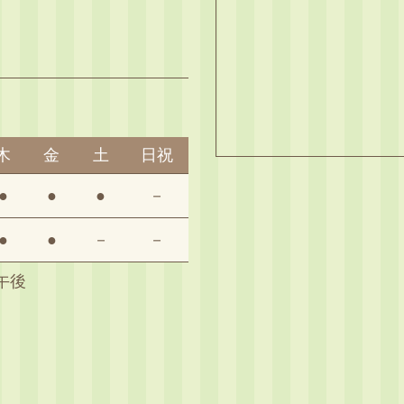
5
木
金
土
日祝
●
●
●
－
●
●
－
－
午後