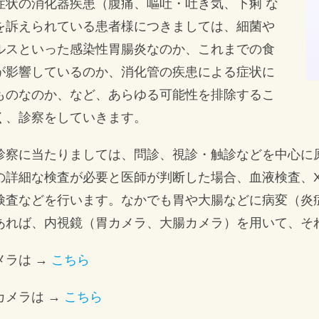
症状の消化器疾患（腹痛、嘔吐・吐き気、下痢 な
を訴えられている患者様につきましては、細菌や
ルスといった感染性胃腸炎なのか、これまでの食
が影響しているのか、消化管の疾患による症状に
ものなのか、など、あらゆる可能性を排除するこ
く、診察をしていきます。
診察に当たりましては、問診、視診・触診などを中心に
の詳細な検査が必要と医師が判断した場合、血液検査、
検査などを行います。なかでも胃や大腸などに病変（炎
あれば、内視鏡（胃カメラ、大腸カメラ）を用いて、そ
メラは →
こちら
カメラは →
こちら